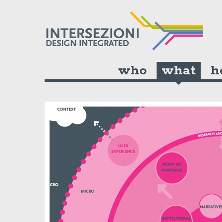
who
what
h