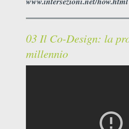
www.intersezioni.net/how.html
03 Il Co-Design: la pr
millennio