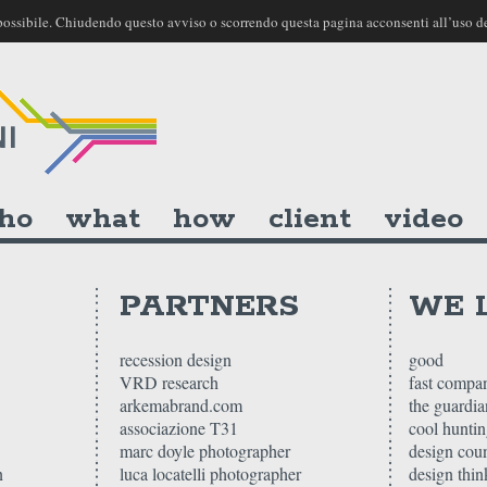
ne possibile. Chiudendo questo avviso o scorrendo questa pagina acconsenti all’uso d
ho
what
how
client
video
PARTNERS
WE 
recession design
good
VRD research
fast compa
arkemabrand.com
the guardia
associazione T31
cool hunti
marc doyle photographer
design coun
n
luca locatelli photographer
design thin