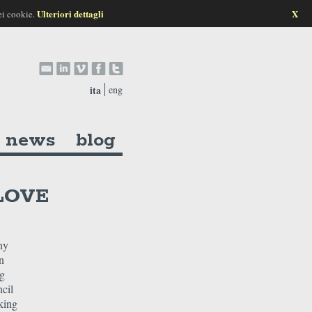
Ulteriori dettagli
X
ei cookie.
ita
eng
news
blog
LOVE
ny
n
ng
cil
king