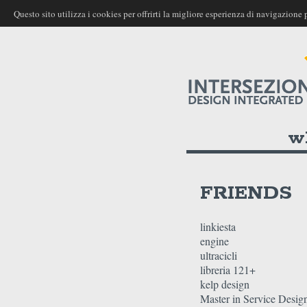
Questo sito utilizza i cookies per offrirti la migliore esperienza di navigazio
w
FRIENDS
linkiesta
engine
ultracicli
libreria 121+
kelp design
Master in Service Desig