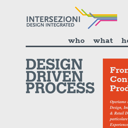
who
what
h
Fro
Con
Pro
Operiamo n
Design, In
& Retail 
particolare
Experience