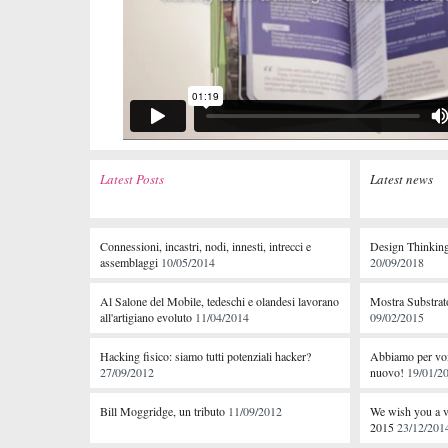
Latest Posts
Latest news
Connessioni, incastri, nodi, innesti, intrecci e
Design Thinking
assemblaggi
10/05/2014
20/09/2018
Al Salone del Mobile, tedeschi e olandesi lavorano
Mostra Substrat
all'artigiano evoluto
11/04/2014
09/02/2015
Hacking fisico: siamo tutti potenziali hacker?
Abbiamo per voi 
27/09/2012
nuovo!
19/01/2
Bill Moggridge, un tributo
11/09/2012
We wish you a v
2015
23/12/201