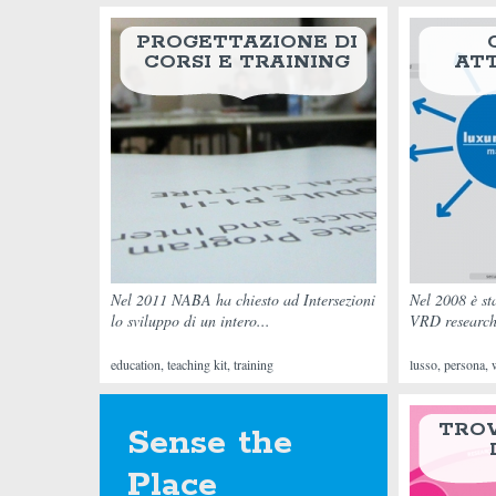
PROGETTAZIONE DI
CORSI E TRAINING
ATT
Nel 2011 NABA ha chiesto ad Intersezioni
Nel 2008 è st
lo sviluppo di un intero...
VRD research 
education
,
teaching kit
,
training
lusso
,
persona
,
TROV
Sense the
Place