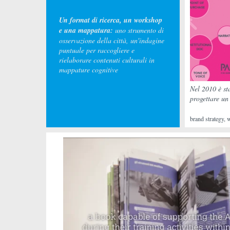
Un format di ricerca, un workshop
e una mappatura:
uno strumento di
osservazione della città, un'indagine
puntuale per raccogliere e
rielaborare contenuti culturali in
mappature cognitive
Nel 2010 è sta
progettare un
brand strategy
,
w